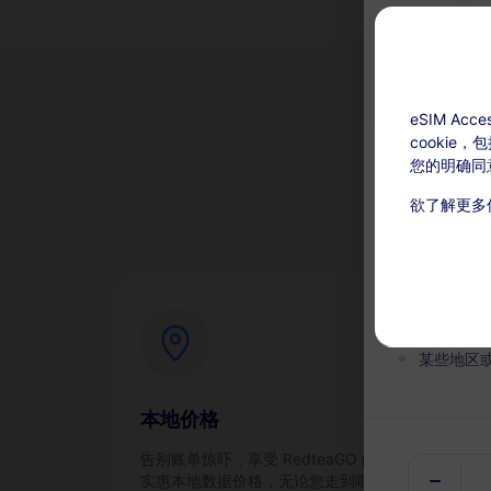
eSIM A
cookie
为
您的明确同
欲了解更多
充值可用：激
本服务无
在有效期
某些地区
本地价格
即
告别账单惊吓，享受 RedteaGO 的
通过
实惠本地数据价格，无论您走到哪里