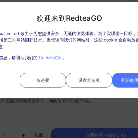
USD $5.45
价格
欢迎来到RedteaGO
ccess Limited 致力于为您提供安全、无缝的浏览体验。为了实现这一目标
，包括第三方网站跟踪技术。当您访问我们的网站时，这些 cookie 会自动
什么选择 RedteaGO eSI
意。
套餐详情
覆盖地区和网络信息
信息，请访问我们的
Cookie政策
。
活套餐后，在“我的订单”中充值。
需SIM卡，购买后请在30天内激活，过期未激活套餐将无法使用和退款；
仅必要
设置首选项
开始使用 
内，套餐流量使用完毕，则会停止服务；
或环境因运营商覆盖不佳，网络体验可能低于4G。
时连接
充值选项
手机顺利快速地激活您的 eSIM
根据需要轻松充值您的数据计
数量
为每个目的地保持一个套餐。
立即购买 - USD 5.45