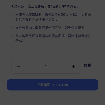
USD 2.90
详情
充值可用：激活套餐后，在“我的订单”中充值。
本服务无需SIM卡，购买后请在30天内激活，过期未
荷兰
激活套餐将无法使用和退款；
5 GB
30 天
在有效期内，套餐流量使用完毕，则会停止服务；
USD 4.90
详情
某些地区或环境因运营商覆盖不佳，网络体验可能低
于4G。
荷兰
10 GB
60 天
数量
USD 5.40
详情
荷兰
立即购买 - USD 0.98
20 GB
90 天
USD 10.80
详情