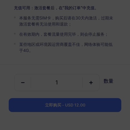
USD 7.50
详情
充值可用：激活套餐后，在“我的订单”中充值。
本服务无需SIM卡，购买后请在30天内激活，过期未
墨西哥
激活套餐将无法使用和退款；
5 GB
30 天
在有效期内，套餐流量使用完毕，则会停止服务；
USD 12.00
详情
某些地区或环境因运营商覆盖不佳，网络体验可能低
于4G。
墨西哥
10 GB
60 天
数量
USD 18.30
详情
立即购买 - USD 12.00
包含墨西哥的区域套餐
北美洲（3个国家）