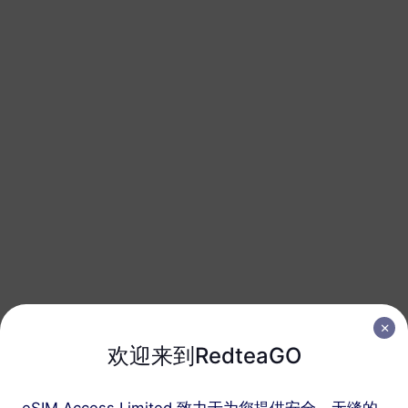
1 GB
30 天
USD 2.70
详情
北美洲（3个国家）
3 GB
30 天
USD 6.20
详情
北美洲（3个国家）
5 GB
30 天
USD 10.30
详情
北美洲（3个国家）
欢迎来到RedteaGO
10 GB
60 天
USD 20.50
详情
eSIM Access Limited 致力于为您提供安全、无缝的