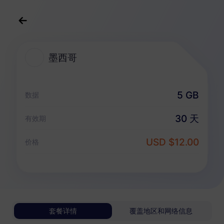
中文(简体)
USD
>
全部地区
>
墨西哥
墨西哥
墨西哥 eSIM 套餐
5 GB
数据
仅数据套餐
30 天
有效期
墨西哥
USD $12.00
价格
1 GB
30 天
USD 3.30
详情
墨西哥
套餐详情
覆盖地区和网络信息
3 GB
30 天