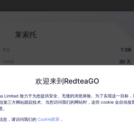
什么选择 RedteaGO eSI
莱索托
1 GB
数据
30 天
有效期
USD $6.00
价格
欢迎来到RedteaGO
时连接
充值选项
ccess Limited 致力于为您提供安全、无缝的浏览体验。为了实现这一目标
，包括第三方网站跟踪技术。当您访问我们的网站时，这些 cookie 会自动
手机顺利快速地激活您的 eSIM
根据需要轻松充值您的数据计
意。
套餐详情
为每个目的地保持一个套餐。
信息，请访问我们的
Cookie政策
。
活套餐后，在“我的订单”中充值。