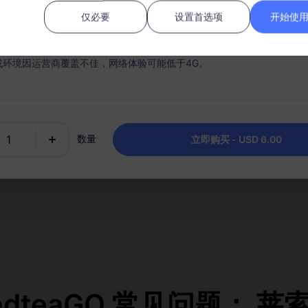
需SIM卡，购买后请在30天内激活，过期未激活套餐将无法使用和退款；
仅必要
设置首选项
开始使用 
内，套餐流量使用完毕，则会停止服务；
或环境因运营商覆盖不佳，网络体验可能低于4G。
话和短信服务
热点共享
一个电话号码在国外旅行时？
与朋友和家人共享您的数据连
和短信eSIM套餐！
每个人在路上保持连接。
数量
立即购买 - USD 6.00
edteaGO 常见问题： 莱