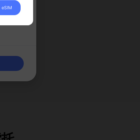
eSIM
接，让
索托