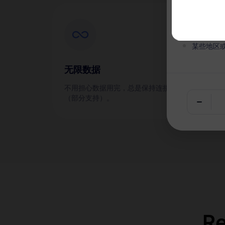
本服务无
在有效期
某些地区
无限数据
通
不用担心数据用完，总是保持连接
需要
（部分支持）。
通话
R