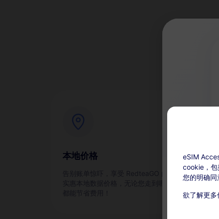
为
本地价格
即
eSIM A
cookie
告别账单惊吓，享受 RedteaGO 的
通过
您的明确同
实惠本地数据价格，无论您走到哪里
都能节省费用！
欲了解更多
充值可用：激