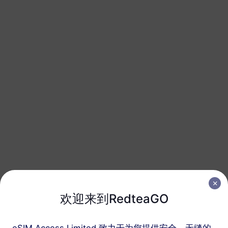
200 MB
1 天
USD 0.52
详情
欧洲（37个国家）
1 GB
7 天
USD 1.90
详情
欧洲（37个国家）
1 GB
30 天
USD 2.30
详情
欧洲（37个国家）
欢迎来到RedteaGO
3 GB
30 天
USD 4.10
详情
eSIM Access Limited 致力于为您提供安全、无缝的