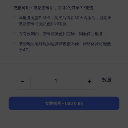
USD 2.90
详情
充值可用：激活套餐后，在“我的订单”中充值。
本服务无需SIM卡，购买后请在30天内激活，过期未
爱尔兰
激活套餐将无法使用和退款；
5 GB
30 天
在有效期内，套餐流量使用完毕，则会停止服务；
USD 3.80
详情
某些地区或环境因运营商覆盖不佳，网络体验可能低
于4G。
爱尔兰
10 GB
60 天
数量
USD 6.80
详情
立即购买 - USD 0.98
包含爱尔兰的区域套餐
欧洲（37个国家）