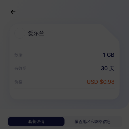
中文(简体)
USD
>
全部地区
>
爱尔兰
爱尔兰
爱尔兰 eSIM 套餐
1 GB
数据
仅数据套餐
30 天
有效期
爱尔兰
USD $0.98
价格
1 GB
30 天
USD 0.98
详情
爱尔兰
套餐详情
覆盖地区和网络信息
3 GB
30 天