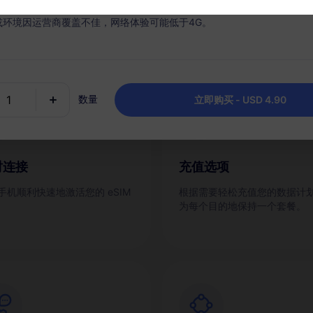
什么选择 RedteaGO eSI
或环境因运营商覆盖不佳，网络体验可能低于4G。
数量
立即购买 - USD 4.90
时连接
充值选项
手机顺利快速地激活您的 eSIM
根据需要轻松充值您的数据计
为每个目的地保持一个套餐。