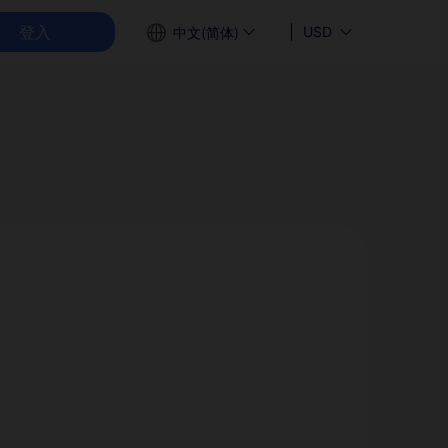
登入
USD
中文(简体)