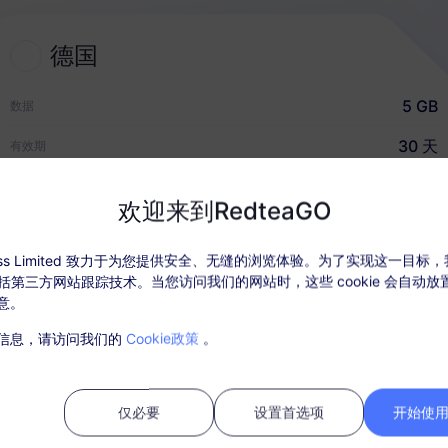
德国
2
选择 eSIM 套餐
5 GB
数据
选择并购买适合您国际旅行的
30 天
有效期
eSIM
USD $4.90
价格
欢迎来到RedteaGO
快速指南
ccess Limited 致力于为您提供安全、无缝的浏览体验。为了实现这一目标
，包括第三方网站跟踪技术。当您访问我们的网站时，这些 cookie 会自动
意。
套餐详情
覆盖地区和网络信息
用户评
信息，请访问我们的
Cookie政策
。
活套餐后，在“我的订单”中充值。
需SIM卡，购买后请在30天内激活，过期未激活套餐将无法使用和退款；
仅必要
设置首选项
开始使用 
内，套餐流量使用完毕，则会停止服务；