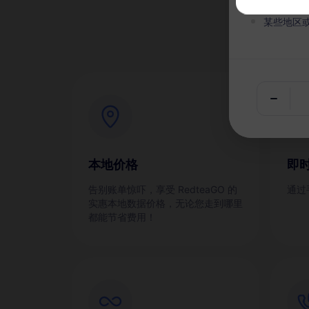
为
某些地区
本地价格
即
告别账单惊吓，享受 RedteaGO 的
通过
实惠本地数据价格，无论您走到哪里
都能节省费用！