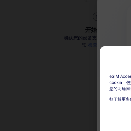
1
开始使用
确认您的设备支持 eSIM 并且解
锁
检查兼容性
eSIM A
cookie
您的明确同
欲了解更多
充值可用：激
本服务无
在有效期