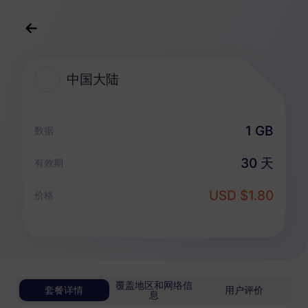
中文(简体)
USD
>
全部地区
>
中国大陆
中国大陆
中国大陆 eSIM 套餐
1 GB
数据
无限套餐
30 天
有效期
享受无限流量，按日灵活付费
USD $1.80
中国大陆
价格
基础版
无限流量
适合轻度数据用户
USD 0.70 / 天
详情
覆盖地区和网络信
套餐详情
用户评价
息