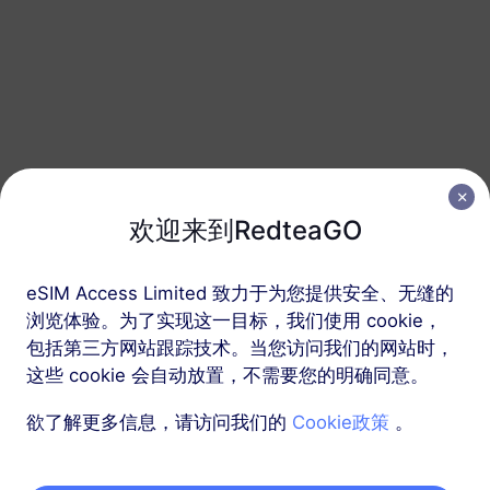
中国大陆
20 GB
90 天
USD 11.16
详情
中国大陆
50 GB
365 天
欢迎来到RedteaGO
USD 26.19
详情
eSIM Access Limited 致力于为您提供安全、无缝的
中国大陆
浏览体验。为了实现这一目标，我们使用 cookie，
100 GB
包括第三方网站跟踪技术。当您访问我们的网站时，
365 天
这些 cookie 会自动放置，不需要您的明确同意。
USD 49.90
详情
欲了解更多信息，请访问我们的
Cookie政策
。
包含中国大陆 eSIM的区域套餐