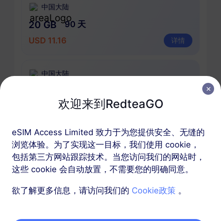
中国大陆
20 GB
90 天
USD 11.16
详情
中国大陆
50 GB
365 天
欢迎来到RedteaGO
USD 26.19
详情
eSIM Access Limited 致力于为您提供安全、无缝的
中国大陆
浏览体验。为了实现这一目标，我们使用 cookie，
100 GB
包括第三方网站跟踪技术。当您访问我们的网站时，
365 天
这些 cookie 会自动放置，不需要您的明确同意。
USD 49.90
详情
欲了解更多信息，请访问我们的
Cookie政策
。
包含中国大陆 eSIM的区域套餐