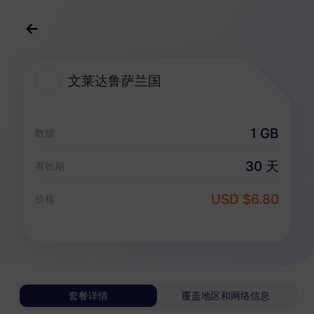
中文(简体)
USD
>
全部地区
>
文莱达鲁萨兰国
文莱达鲁萨兰国
文莱达鲁萨兰国 eSIM 套餐
1 GB
数据
仅数据套餐
30 天
有效期
文莱达鲁萨兰国
USD $6.80
价格
1 GB
30 天
USD 6.80
详情
文莱达鲁萨兰国
套餐详情
覆盖地区和网络信息
3 GB
30 天