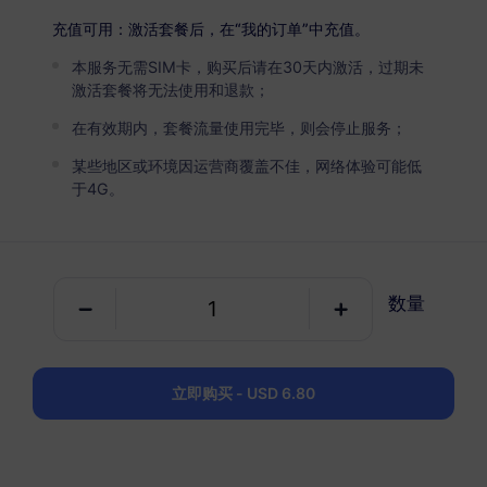
USD 12.80
详情
充值可用：激活套餐后，在“我的订单”中充值。
本服务无需SIM卡，购买后请在30天内激活，过期未
文莱达鲁萨兰国
激活套餐将无法使用和退款；
5 GB
30 天
在有效期内，套餐流量使用完毕，则会停止服务；
USD 19.80
详情
某些地区或环境因运营商覆盖不佳，网络体验可能低
于4G。
文莱达鲁萨兰国
10 GB
60 天
数量
USD 38.80
详情
立即购买 - USD 6.80
包含文莱达鲁萨兰国的区域套餐
全球（130+地区）