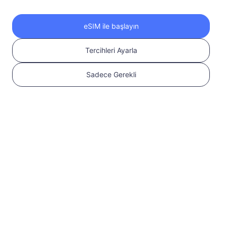
eSIM ile başlayın
Tercihleri Ayarla
3
Sadece Gerekli
eSIM'inizi kurun
QR kodunu tarayarak
eSIM'inizi etkinleştirin
Daha Fazla Bilgi Edinin
Hızlı Kılavuz