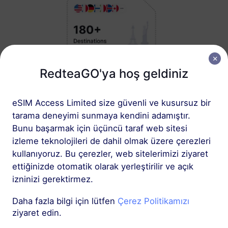
RedteaGO'ya hoş geldiniz
2
eSIM Access Limited size güvenli ve kusursuz bir
eSIM planı seçin
tarama deneyimi sunmaya kendini adamıştır.
Uluslararası
Bunu başarmak için üçüncü taraf web sitesi
seyahatiniz için bir
izleme teknolojileri de dahil olmak üzere çerezleri
kullanıyoruz. Bu çerezler, web sitelerimizi ziyaret
eSIM seçin ve satın
ettiğinizde otomatik olarak yerleştirilir ve açık
alın
izninizi gerektirmez.
Daha fazla bilgi için lütfen
Çerez Politikamızı
ziyaret edin.