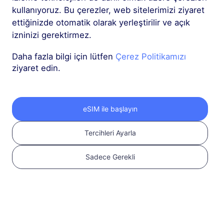
açık olduğundan emin
kullanıyoruz. Bu çerezler, web sitelerimizi ziyaret
olun
Uyumluluğu
ettiğinizde otomatik olarak yerleştirilir ve açık
kontrol edin
izninizi gerektirmez.
Daha fazla bilgi için lütfen
Çerez Politikamızı
ziyaret edin.
eSIM ile başlayın
Tercihleri Ayarla
2
Sadece Gerekli
eSIM planı seçin
Uluslararası
seyahatiniz için bir
eSIM seçin ve satın