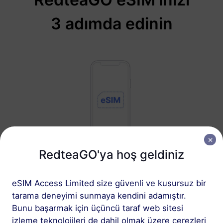
3 adımda edinin
RedteaGO'ya hoş geldiniz
1
eSIM Access Limited size güvenli ve kusursuz bir
Başlayın
tarama deneyimi sunmaya kendini adamıştır.
Cihazınızın eSIM
Bunu başarmak için üçüncü taraf web sitesi
uyumlu ve SIM kilidinin
izleme teknolojileri de dahil olmak üzere çerezleri