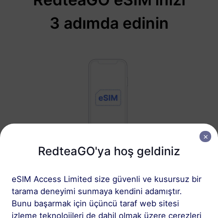
3 adımda edinin
RedteaGO'ya hoş geldiniz
1
eSIM Access Limited size güvenli ve kusursuz bir
Başlayın
tarama deneyimi sunmaya kendini adamıştır.
Cihazınızın eSIM
Bunu başarmak için üçüncü taraf web sitesi
uyumlu ve SIM kilidinin
izleme teknolojileri de dahil olmak üzere çerezleri