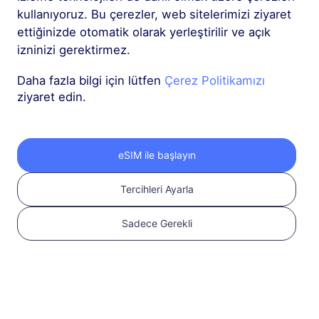
açık olduğundan emin
kullanıyoruz. Bu çerezler, web sitelerimizi ziyaret
olun
Uyumluluğu
ettiğinizde otomatik olarak yerleştirilir ve açık
kontrol edin
izninizi gerektirmez.
Daha fazla bilgi için lütfen
Çerez Politikamızı
ziyaret edin.
eSIM ile başlayın
Tercihleri Ayarla
2
Sadece Gerekli
eSIM planı seçin
Uluslararası
seyahatiniz için bir
eSIM seçin ve satın