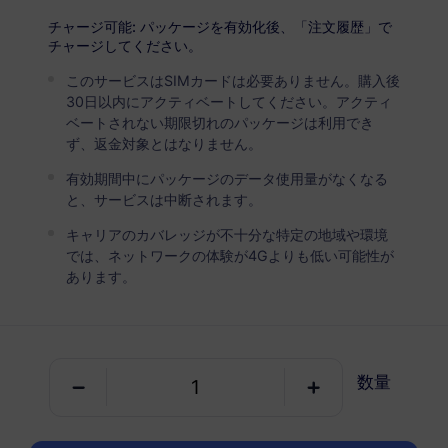
アメリカ
プレミアム
チャージ可能: パッケージを有効化後、「注文履歴」で
無制限データ
チャージしてください。
ヘビーデータユーザーにお勧め
このサービスはSIMカードは必要ありません。購入後
30日以内にアクティベートしてください。アクティ
USD 4.90 / 日
詳細
ベートされない期限切れのパッケージは利用でき
ず、返金対象とはなりません。
有効期間中にパッケージのデータ使用量がなくなる
データ専用パッケージ
と、サービスは中断されます。
キャリアのカバレッジが不十分な特定の地域や環境
アメリカ
では、ネットワークの体験が4Gよりも低い可能性が
1 GB
30 日
あります。
USD 1.60
詳細
アメリカ
数量
3 GB
30 日
USD 3.00
詳細