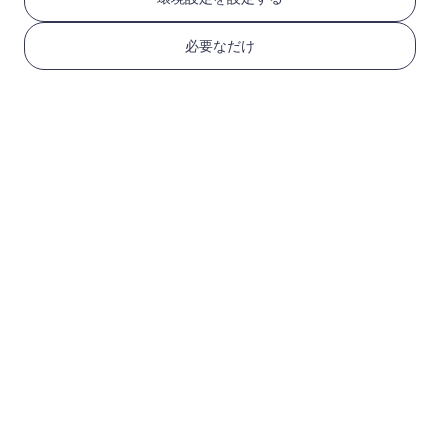
通話とテキストが利用可能
必要なだけ
USD 14.90
詳細
アメリカ
10 GB
30 日
通話とテキストが利用可能
USD 19.90
詳細
アメリカ
20 GB
30 日
通話とテキストが利用可能
USD 29.90
詳細