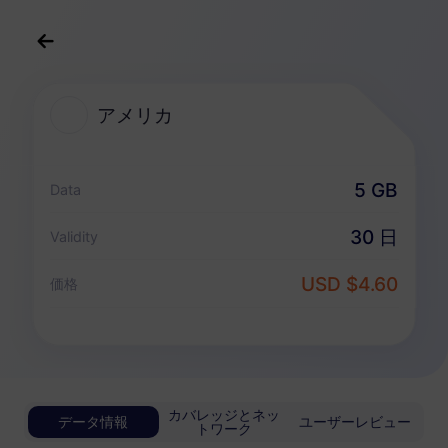
日本語
USD
>
すべての目的地
>
アメリカ
アメリカ
アメリカ 向けeSIMプラン
5 GB
Data
無制限パッケージ
30 日
Validity
無制限データを楽しみ、日毎に柔軟に支払う
USD $4.60
アメリカ
価格
ベーシック
無制限データ
軽量データユーザーにお勧め
USD 0.70 / 日
詳細
カバレッジとネッ
データ情報
ユーザーレビュー
トワーク