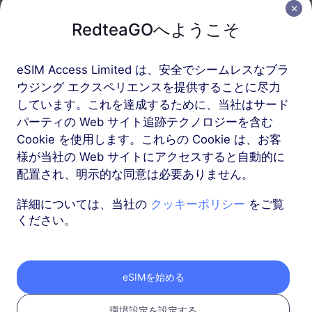
USD 5.50
詳細
RedteaGOへようこそ
アメリカ
eSIM Access Limited は、安全でシームレスなブラ
2 GB
15 日
ウジング エクスペリエンスを提供することに尽力
通話とテキストが利用可能
しています。これを達成するために、当社はサード
USD 9.00
詳細
パーティの Web サイト追跡テクノロジーを含む
Cookie を使用します。これらの Cookie は、お客
様が当社の Web サイトにアクセスすると自動的に
アメリカ
配置され、明示的な同意は必要ありません。
3 GB
30 日
詳細については、当社の
クッキーポリシー
をご覧
通話とテキストが利用可能
ください。
USD 10.90
詳細
eSIMを始める
アメリカ
5 GB
30 日
環境設定を設定する