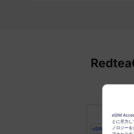
Redt
eSIM A
とに尽力し
ノロジーを含
アクセスす