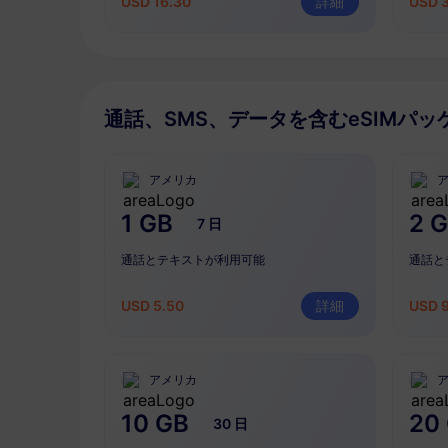
USD 16.30
詳細
USD 
通話、SMS、データを含むeSIMパッ
アメリカ
1 GB
2 
7 日
通話とテキストが利用可能
通話と
USD 5.50
詳細
USD 
アメリカ
10 GB
20
30 日