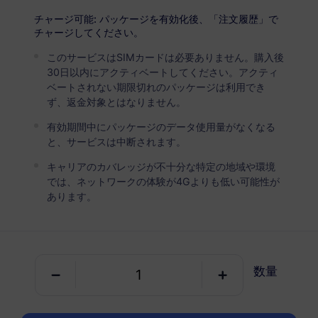
USD 2.90
詳細
チャージ可能: パッケージを有効化後、「注文履歴」で
チャージしてください。
このサービスはSIMカードは必要ありません。購入後
ウクライナ
30日以内にアクティベートしてください。アクティ
5 GB
30 日
ベートされない期限切れのパッケージは利用でき
ず、返金対象とはなりません。
USD 4.50
詳細
有効期間中にパッケージのデータ使用量がなくなる
と、サービスは中断されます。
ウクライナ
キャリアのカバレッジが不十分な特定の地域や環境
10 GB
60 日
では、ネットワークの体験が4Gよりも低い可能性が
あります。
USD 5.40
詳細
ウクライナを含む地域パッケージ
数量
ヨーロッパ（37か国）