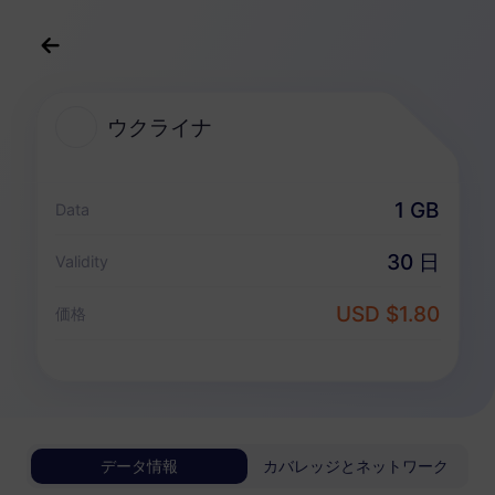
日本語
USD
>
すべての目的地
>
ウクライナ
ウクライナ
ウクライナ 向けeSIMプラン
1 GB
Data
データ専用パッケージ
30 日
Validity
ウクライナ
USD $1.80
価格
1 GB
30 日
USD 1.80
詳細
ウクライナ
データ情報
カバレッジとネットワーク
3 GB
30 日