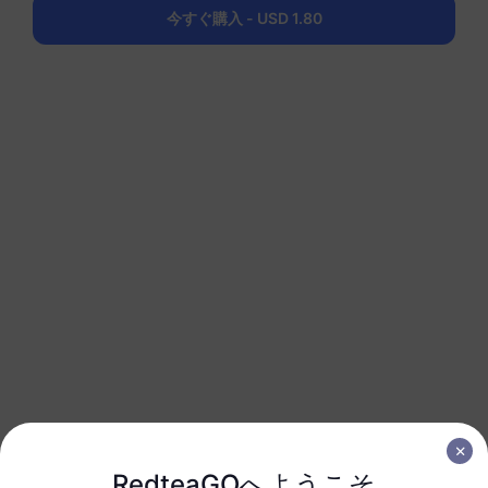
200 MB
1 日
今すぐ購入 - USD 1.80
USD 0.52
詳細
ヨーロッパ（37か国）
1 GB
7 日
USD 1.90
詳細
ヨーロッパ（37か国）
1 GB
30 日
USD 2.30
詳細
ヨーロッパ（37か国）
3 GB
30 日
RedteaGOへようこそ
USD 4.10
詳細