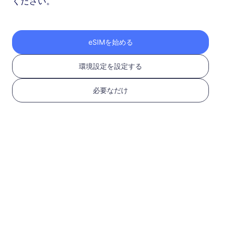
ください。
ヨーロッパ（37か国）
1 GB
30 日
eSIMを始める
USD 2.30
詳細
環境設定を設定する
ヨーロッパ（37か国）
必要なだけ
3 GB
30 日
USD 4.10
詳細
もっと