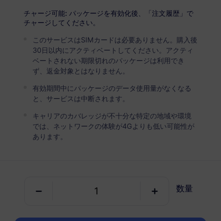
イギリス.イギリス
プレミアム
チャージ可能: パッケージを有効化後、「注文履歴」で
無制限データ
チャージしてください。
ヘビーデータユーザーにお勧め
このサービスはSIMカードは必要ありません。購入後
30日以内にアクティベートしてください。アクティ
USD 4.50 / 日
詳細
ベートされない期限切れのパッケージは利用でき
ず、返金対象とはなりません。
有効期間中にパッケージのデータ使用量がなくなる
データ専用パッケージ
と、サービスは中断されます。
キャリアのカバレッジが不十分な特定の地域や環境
イギリス.イギリス
では、ネットワークの体験が4Gよりも低い可能性が
1 GB
30 日
あります。
USD 0.98
詳細
イギリス.イギリス
数量
3 GB
30 日
USD 2.90
詳細