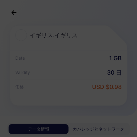
日本語
USD
>
すべての目的地
>
イギリス.イギリス
イギリス.イギリス
イギリス.イギリス 向けeSIMプラン
1 GB
Data
無制限パッケージ
30 日
Validity
無制限データを楽しみ、日毎に柔軟に支払う
USD $0.98
イギリス.イギリス
価格
ベーシック
無制限データ
軽量データユーザーにお勧め
USD 0.70 / 日
詳細
データ情報
カバレッジとネットワーク