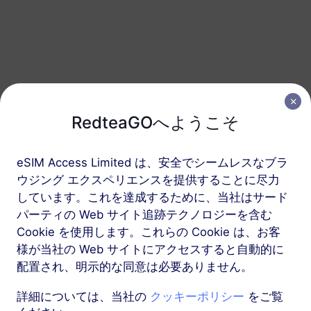
イギリス.イギリス
50 GB
180 日
USD 28.10
詳細
イギリス.イギリスを含む地域パッケージ
RedteaGOへようこそ
ヨーロッパ（37か国）
eSIM Access Limited は、安全でシームレスなブラ
200 MB
1 日
ウジング エクスペリエンスを提供することに尽力
USD 0.52
しています。これを達成するために、当社はサード
詳細
パーティの Web サイト追跡テクノロジーを含む
Cookie を使用します。これらの Cookie は、お客
ヨーロッパ（37か国）
様が当社の Web サイトにアクセスすると自動的に
1 GB
配置され、明示的な同意は必要ありません。
7 日
USD 1.90
詳細
詳細については、当社の
クッキーポリシー
をご覧