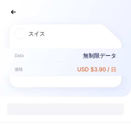
スイス 向けeSIMプラン
スイス
無制限パッケージ
無制限データを楽しみ、日毎に柔軟に支払う
無制限データ
スイス
ベーシック
Data
無制限データ
USD $3.90 / 日
価格
軽量データユーザーにお勧め
USD 0.70 / 日
詳細
スイス
プレミアム
無制限データ
ヘビーデータユーザーにお勧め