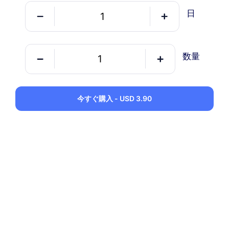
USD 3.90 / 日
詳細
日
データ専用パッケージ
数量
スイス
1 GB
30 日
今すぐ購入 - USD 3.90
USD 0.98
詳細
スイス
3 GB
30 日
USD 2.90
詳細
スイス
5 GB
30 日