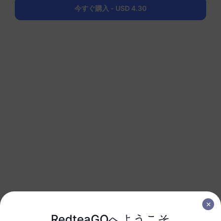
1 GB
30 日
今すぐ購入 - USD 4.30
USD 6.00
詳細
南アメリカ（15以上の国）
3 GB
30 日
USD 16.00
詳細
南アメリカ（15以上の国）
5 GB
30 日
USD 26.00
詳細
南アメリカ（15以上の国）
10 GB
60 日
RedteaGOへようこそ
USD 51.00
詳細