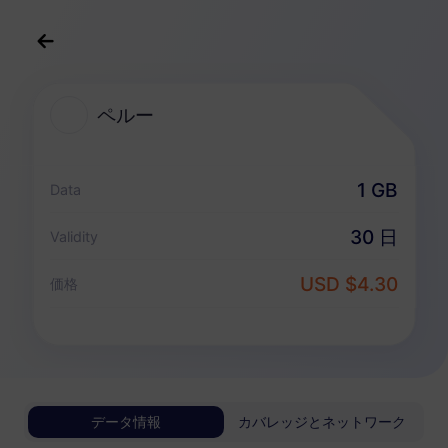
日本語
USD
>
すべての目的地
>
ペルー
ペルー
ペルー 向けeSIMプラン
1 GB
Data
データ専用パッケージ
30 日
Validity
ペルー
USD $4.30
価格
1 GB
30 日
USD 4.30
詳細
ペルー
データ情報
カバレッジとネットワーク
3 GB
30 日