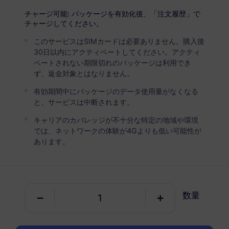
USD 6.55
詳細
チャージ可能: パッケージを有効化後、「注文履歴」で
チャージしてください。
このサービスはSIMカードは必要ありません。購入後
ペルー
30日以内にアクティベートしてください。アクティ
5 GB
30 日
ベートされない期限切れのパッケージは利用でき
ず、返金対象とはなりません。
USD 10.80
詳細
有効期間中にパッケージのデータ使用量がなくなる
と、サービスは中断されます。
ペルー
キャリアのカバレッジが不十分な特定の地域や環境
10 GB
60 日
では、ネットワークの体験が4Gよりも低い可能性が
あります。
USD 21.50
詳細
ペルーを含む地域パッケージ
数量
南アメリカ（15以上の国）