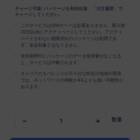
USD 15.50
詳細
チャージ可能: パッケージを有効化後、「注文履歴」で
チャージしてください。
このサービスはSIMカードは必要ありません。購入後
パラグアイ
30日以内にアクティベートしてください。アクティ
5 GB
30 日
ベートされない期限切れのパッケージは利用でき
ず、返金対象とはなりません。
USD 20.80
詳細
有効期間中にパッケージのデータ使用量がなくなる
と、サービスは中断されます。
パラグアイ
キャリアのカバレッジが不十分な特定の地域や環境
10 GB
60 日
では、ネットワークの体験が4Gよりも低い可能性が
あります。
USD 25.00
詳細
パラグアイを含む地域パッケージ
数量
南アメリカ（15以上の国）