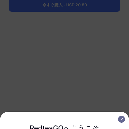
1 GB
30 日
今すぐ購入 - USD 20.80
USD 6.00
詳細
南アメリカ（15以上の国）
3 GB
30 日
USD 16.00
詳細
南アメリカ（15以上の国）
5 GB
30 日
USD 26.00
詳細
南アメリカ（15以上の国）
10 GB
60 日
RedteaGOへようこそ
USD 51.00
詳細