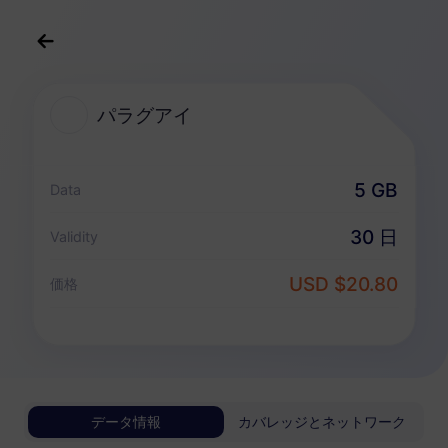
日本語
USD
>
すべての目的地
>
パラグアイ
パラグアイ
パラグアイ 向けeSIMプラン
5 GB
Data
データ専用パッケージ
30 日
Validity
パラグアイ
USD $20.80
価格
1 GB
30 日
USD 5.80
詳細
パラグアイ
データ情報
カバレッジとネットワーク
3 GB
30 日