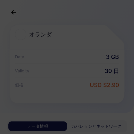
日本語
USD
>
すべての目的地
>
オランダ
オランダ
オランダ 向けeSIMプラン
3 GB
Data
データ専用パッケージ
30 日
Validity
オランダ
USD $2.90
価格
1 GB
30 日
USD 0.98
詳細
オランダ
データ情報
カバレッジとネットワーク
3 GB
30 日