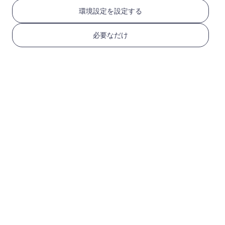
RedteaGO eSIMを3つ
環境設定を設定する
のステップで取得
必要なだけ
1
始める
デバイスがeSIM対応で