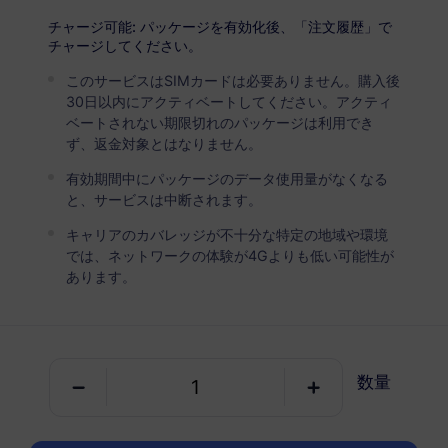
USD 2.90
詳細
チャージ可能: パッケージを有効化後、「注文履歴」で
チャージしてください。
このサービスはSIMカードは必要ありません。購入後
オランダ
30日以内にアクティベートしてください。アクティ
5 GB
30 日
ベートされない期限切れのパッケージは利用でき
ず、返金対象とはなりません。
USD 4.90
詳細
有効期間中にパッケージのデータ使用量がなくなる
と、サービスは中断されます。
オランダ
キャリアのカバレッジが不十分な特定の地域や環境
10 GB
60 日
では、ネットワークの体験が4Gよりも低い可能性が
あります。
USD 5.40
詳細
オランダ
数量
20 GB
90 日
USD 10.80
詳細