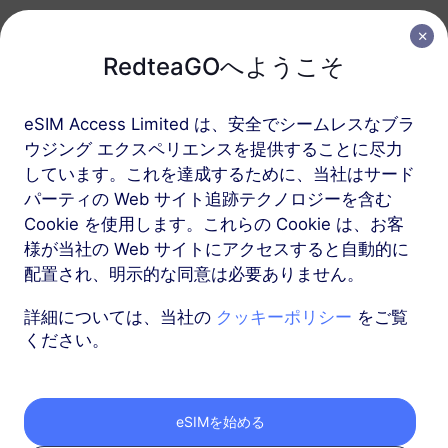
ヨーロッパ（37か国）
RedteaGOへようこそ
1 GB
30 日
eSIM Access Limited は、安全でシームレスなブラ
USD 2.30
詳細
ウジング エクスペリエンスを提供することに尽力
しています。これを達成するために、当社はサード
ヨーロッパ（37か国）
パーティの Web サイト追跡テクノロジーを含む
Cookie を使用します。これらの Cookie は、お客
3 GB
30 日
様が当社の Web サイトにアクセスすると自動的に
USD 4.10
詳細
配置され、明示的な同意は必要ありません。
詳細については、当社の
クッキーポリシー
をご覧
もっと
ください。
eSIMを始める