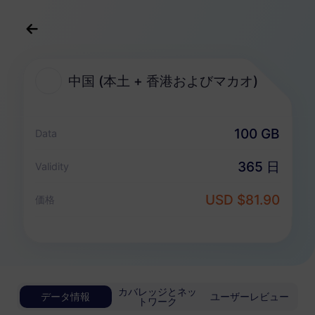
日本語
USD
>
すべての目的地
>
中国 (本土...香港およびマカオ)
中国 (本土 + 香港およびマカオ)
中国 (本土 + 香港およびマカオ) 向けeSIMプ
ラン
100 GB
Data
365 日
Validity
無制限パッケージ
無制限データを楽しみ、日毎に柔軟に支払う
USD $81.90
価格
中国 (本土 + 香港およびマカオ)
ベーシック
無制限データ
軽量データユーザーにお勧め
USD 0.70 / 日
詳細
カバレッジとネッ
データ情報
ユーザーレビュー
トワーク