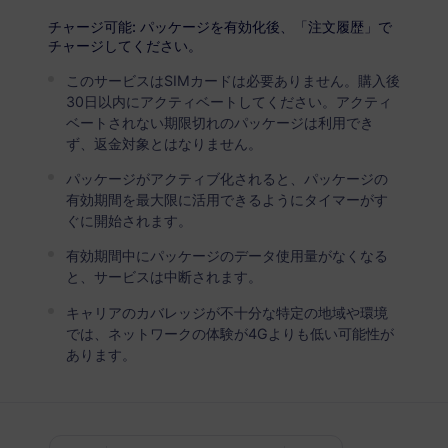
チャージ可能: パッケージを有効化後、「注文履歴」で
中国 (本土 + 香港およびマカオ)
プレミアム
チャージしてください。
無制限データ
このサービスはSIMカードは必要ありません。購入後
30日以内にアクティベートしてください。アクティ
ヘビーデータユーザーにお勧め
ベートされない期限切れのパッケージは利用でき
USD 4.90 / 日
詳細
ず、返金対象とはなりません。
パッケージがアクティブ化されると、パッケージの
有効期間を最大限に活用できるようにタイマーがす
データ専用パッケージ
ぐに開始されます。
有効期間中にパッケージのデータ使用量がなくなる
中国 (本土 + 香港およびマカオ)
と、サービスは中断されます。
1 GB
30 日
キャリアのカバレッジが不十分な特定の地域や環境
USD 1.60
詳細
では、ネットワークの体験が4Gよりも低い可能性が
あります。
中国 (本土 + 香港およびマカオ)
3 GB
30 日