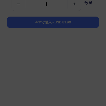
数量
USD 4.50
詳細
中国 (本土 + 香港およびマカオ)
今すぐ購入 - USD 81.90
5 GB
30 日
USD 6.60
詳細
中国 (本土 + 香港およびマカオ)
10 GB
60 日
USD 10.90
詳細
中国 (本土 + 香港およびマカオ)
20 GB
90 日
USD 18.90
詳細