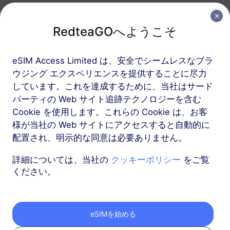
中国 (本土 + 香港およびマカオ)
RedteaGOへようこそ
50 GB
180 日
USD 41.90
詳細
eSIM Access Limited は、安全でシームレスなブラ
ウジング エクスペリエンスを提供することに尽力
しています。これを達成するために、当社はサード
中国 (本土 + 香港およびマカオ)
パーティの Web サイト追跡テクノロジーを含む
100 GB
365 日
Cookie を使用します。これらの Cookie は、お客
様が当社の Web サイトにアクセスすると自動的に
USD 81.90
詳細
配置され、明示的な同意は必要ありません。
詳細については、当社の
クッキーポリシー
をご覧
ください。
RedteaGO eSIMを3つ
eSIMを始める