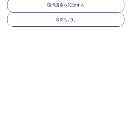
のステップで取得
環境設定を設定する
必要なだけ
1
始める
デバイスがeSIM対応で
キャリアロック解除さ
れていることを確認
互
換性を確認