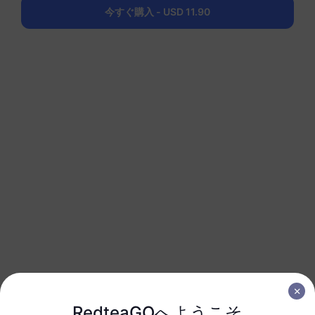
1 GB
30 日
今すぐ購入 - USD 11.90
USD 6.80
詳細
中東（10以上の国）
3 GB
30 日
USD 10.00
詳細
中東（10以上の国）
5 GB
30 日
USD 16.00
詳細
グローバル（130以上の地域）
1 GB
1 日
RedteaGOへようこそ
USD 2.90
詳細