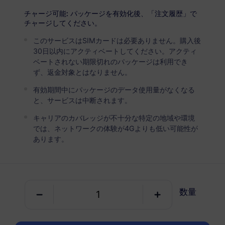
USD 6.80
詳細
チャージ可能: パッケージを有効化後、「注文履歴」で
チャージしてください。
このサービスはSIMカードは必要ありません。購入後
ヨルダン
30日以内にアクティベートしてください。アクティ
5 GB
30 日
ベートされない期限切れのパッケージは利用でき
ず、返金対象とはなりません。
USD 11.90
詳細
有効期間中にパッケージのデータ使用量がなくなる
と、サービスは中断されます。
ヨルダン
キャリアのカバレッジが不十分な特定の地域や環境
10 GB
60 日
では、ネットワークの体験が4Gよりも低い可能性が
あります。
USD 22.80
詳細
ヨルダンを含む地域パッケージ
数量
中東（10以上の国）