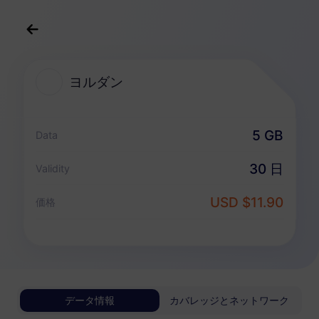
日本語
USD
>
すべての目的地
>
ヨルダン
ヨルダン
ヨルダン 向けeSIMプラン
5 GB
Data
データ専用パッケージ
30 日
Validity
ヨルダン
USD $11.90
価格
1 GB
30 日
USD 3.40
詳細
ヨルダン
データ情報
カバレッジとネットワーク
3 GB
30 日