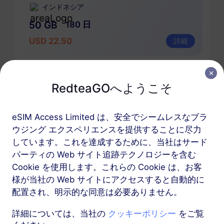
インドネシア
50 GB
180 日
USD 22.50
詳細
インドネシアを含む地域パッケージ
RedteaGOへようこそ
アジア（10以上の地域）
eSIM Access Limited は、安全でシームレスなブラ
100 MB
1 日
ウジング エクスペリエンスを提供することに尽力
USD 1.00
しています。これを達成するために、当社はサード
詳細
パーティの Web サイト追跡テクノロジーを含む
Cookie を使用します。これらの Cookie は、お客
アジア（10以上の地域）
様が当社の Web サイトにアクセスすると自動的に
1 GB
配置され、明示的な同意は必要ありません。
30 日
USD 3.80
詳細
詳細については、当社の
クッキーポリシー
をご覧