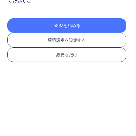
ください。
アジア（10以上の地域）
3 GB
30 日
eSIMを始める
USD 9.10
詳細
環境設定を設定する
アジア（10以上の地域）
必要なだけ
5 GB
30 日
USD 14.00
詳細
もっと