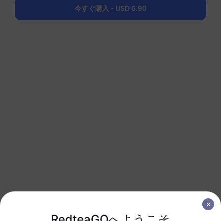
1 GB
30 日
今すぐ購入 - USD 6.90
USD 6.00
詳細
南アメリカ（15以上の国）
3 GB
30 日
USD 16.00
詳細
南アメリカ（15以上の国）
5 GB
30 日
USD 26.00
詳細
南アメリカ（15以上の国）
10 GB
60 日
RedteaGOへようこそ
USD 51.00
詳細