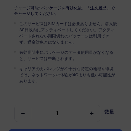
USD 14.90
詳細
チャージ可能: パッケージを有効化後、「注文履歴」で
チャージしてください。
このサービスはSIMカードは必要ありません。購入後
ガイアナ
30日以内にアクティベートしてください。アクティ
5 GB
30 日
ベートされない期限切れのパッケージは利用でき
ず、返金対象とはなりません。
USD 24.80
詳細
有効期間中にパッケージのデータ使用量がなくなる
と、サービスは中断されます。
ガイアナ
キャリアのカバレッジが不十分な特定の地域や環境
10 GB
60 日
では、ネットワークの体験が4Gよりも低い可能性が
あります。
USD 45.00
詳細
ガイアナを含む地域パッケージ
数量
南アメリカ（15以上の国）