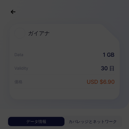
日本語
USD
>
すべての目的地
>
ガイアナ
ガイアナ
ガイアナ 向けeSIMプラン
1 GB
Data
データ専用パッケージ
30 日
Validity
ガイアナ
USD $6.90
価格
1 GB
30 日
USD 6.90
詳細
ガイアナ
データ情報
カバレッジとネットワーク
3 GB
30 日