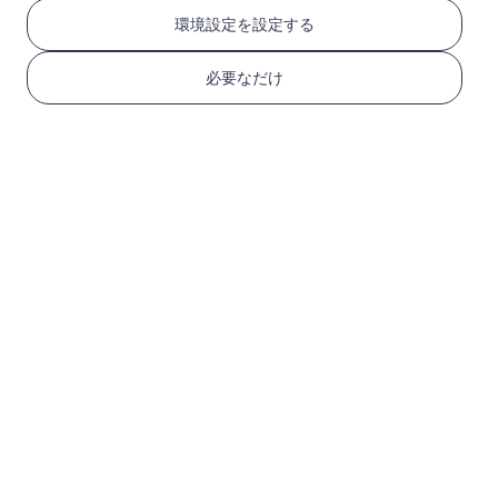
RedteaGO eSIMを3つ
環境設定を設定する
のステップで取得
必要なだけ
1
始める
デバイスがeSIM対応で