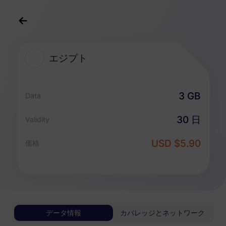
日本語
USD
>
すべての目的地
>
エジプト
エジプト
エジプト 向けeSIMプラン
3 GB
Data
データ専用パッケージ
30 日
Validity
エジプト
USD $5.90
価格
1 GB
30 日
USD 3.00
詳細
エジプト
データ情報
カバレッジとネットワーク
3 GB
30 日