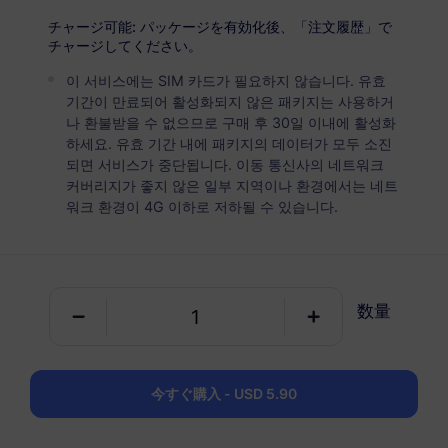
USD 5.90
詳細
チャージ可能: パッケージを有効化後、「注文履歴」で
チャージしてください。
이 서비스에는 SIM 카드가 필요하지 않습니다. 유효
エジプト
기간이 만료되어 활성화되지 않은 패키지는 사용하거
5 GB
30 日
나 환불받을 수 없으므로 구매 후 30일 이내에 활성화
하세요. 유효 기간 내에 패키지의 데이터가 모두 소진
USD 7.90
詳細
되면 서비스가 중단됩니다. 이동 통신사의 네트워크
커버리지가 좋지 않은 일부 지역이나 환경에서는 네트
워크 환경이 4G 이하로 저하될 수 있습니다.
エジプト
10 GB
60 日
USD 14.90
詳細
数量
エジプト
20 GB
90 日
今すぐ購入 - USD 5.90
USD 29.10
詳細