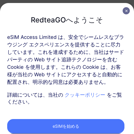
中東（10以上の国）
RedteaGOへようこそ
5 GB
30 日
eSIM Access Limited は、安全でシームレスなブラ
USD 16.00
詳細
ウジング エクスペリエンスを提供することに尽力
しています。これを達成するために、当社はサード
アフリカ（20以上の国）
パーティの Web サイト追跡テクノロジーを含む
Cookie を使用します。これらの Cookie は、お客
1 GB
30 日
様が当社の Web サイトにアクセスすると自動的に
USD 8.80
詳細
配置され、明示的な同意は必要ありません。
詳細については、当社の
クッキーポリシー
をご覧
もっと
ください。
eSIMを始める