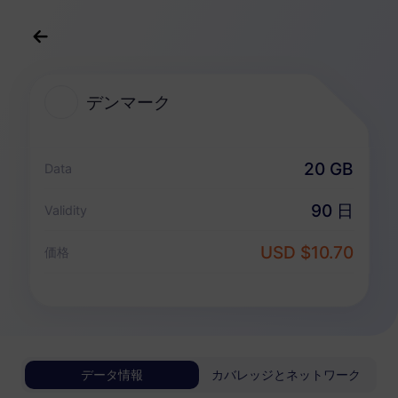
日本語
USD
>
すべての目的地
>
デンマーク
デンマーク
デンマーク 向けeSIMプラン
20 GB
Data
データ専用パッケージ
90 日
Validity
デンマーク
USD $10.70
価格
1 GB
30 日
USD 0.98
詳細
デンマーク
データ情報
カバレッジとネットワーク
3 GB
30 日