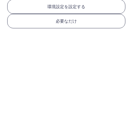
RedteaGO eSIMを3つ
環境設定を設定する
のステップで取得
必要なだけ
1
始める
デバイスがeSIM対応で