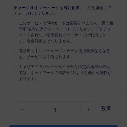
USD 2.90
詳細
チャージ可能: パッケージを有効化後、「注文履歴」で
チャージしてください。
このサービスはSIMカードは必要ありません。購入後
デンマーク
60日以内にアクティベートしてください。アクティ
5 GB
30 日
ベートされない期限切れのパッケージは利用でき
ず、返金対象とはなりません。
USD 4.90
詳細
有効期間中にパッケージのデータ使用量がなくなる
と、サービスは中断されます。
デンマーク
キャリアのカバレッジが不十分な特定の地域や環境
10 GB
60 日
では、ネットワークの体験が4Gよりも低い可能性が
あります。
USD 6.30
詳細
デンマーク
数量
20 GB
90 日
USD 10.70
詳細