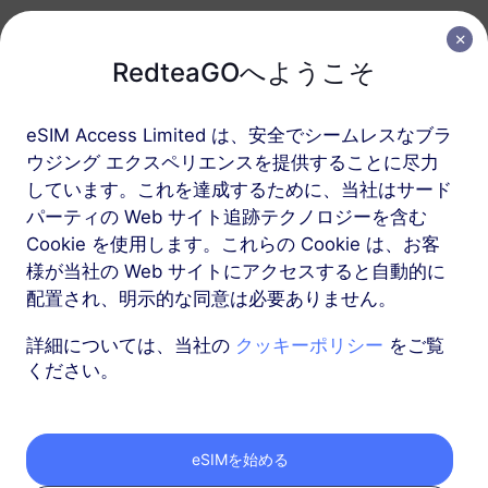
ヨーロッパ（37か国）
RedteaGOへようこそ
1 GB
30 日
eSIM Access Limited は、安全でシームレスなブラ
USD 2.30
詳細
ウジング エクスペリエンスを提供することに尽力
しています。これを達成するために、当社はサード
ヨーロッパ（37か国）
パーティの Web サイト追跡テクノロジーを含む
Cookie を使用します。これらの Cookie は、お客
3 GB
30 日
様が当社の Web サイトにアクセスすると自動的に
USD 4.10
詳細
配置され、明示的な同意は必要ありません。
詳細については、当社の
クッキーポリシー
をご覧
もっと
ください。
eSIMを始める