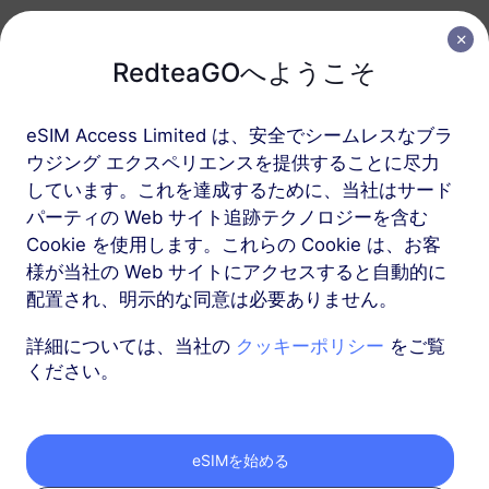
ヨーロッパ（37か国）
RedteaGOへようこそ
1 GB
30 日
eSIM Access Limited は、安全でシームレスなブラ
USD 2.30
詳細
ウジング エクスペリエンスを提供することに尽力
しています。これを達成するために、当社はサード
ヨーロッパ（37か国）
パーティの Web サイト追跡テクノロジーを含む
Cookie を使用します。これらの Cookie は、お客
3 GB
30 日
様が当社の Web サイトにアクセスすると自動的に
USD 4.10
詳細
配置され、明示的な同意は必要ありません。
詳細については、当社の
クッキーポリシー
をご覧
もっと
ください。
eSIMを始める