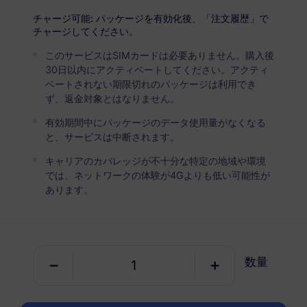
USD 2.90
詳細
チャージ可能: パッケージを有効化後、「注文履歴」で
チャージしてください。
このサービスはSIMカードは必要ありません。購入後
キプロス
30日以内にアクティベートしてください。アクティ
5 GB
30 日
ベートされない期限切れのパッケージは利用でき
ず、返金対象とはなりません。
USD 4.90
詳細
有効期間中にパッケージのデータ使用量がなくなる
と、サービスは中断されます。
キプロス
キャリアのカバレッジが不十分な特定の地域や環境
10 GB
60 日
では、ネットワークの体験が4Gよりも低い可能性が
あります。
USD 6.30
詳細
キプロス
数量
20 GB
90 日
USD 11.90
詳細