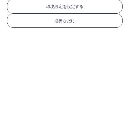
RedteaGO eSIMを3つ
環境設定を設定する
のステップで取得
必要なだけ
1
始める
デバイスがeSIM対応で