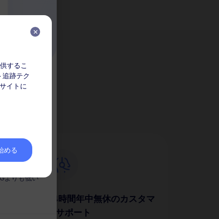
を提供するこ
ト追跡テク
か？
ク
 サイトに
してくださ
なりません。
を始める
。
Gよりも低い
24時間年中無休のカスタマ
ーサポート
簡単に