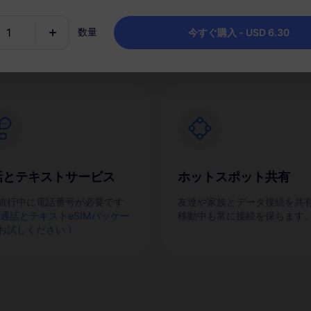
IMを素早くアクティブにしま
チャージし、目的地ごとに1つ
ッケージを保持します。
数量
今すぐ購入 - USD 6.30
話とテキストサービス
ホットスポット共有
旅行中に電話番号が必要です
友達や家族とデータ接続を共
通話とテキストeSIMパッケー
移動中も常に接続を保ちます
お試しください！