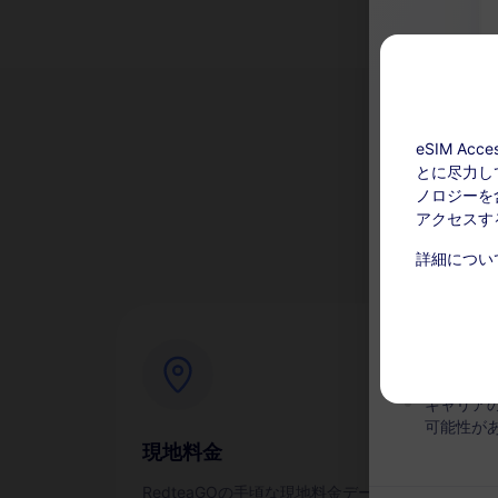
eSIM A
とに尽力し
な
ノロジーを含
アクセスす
チャージ可能
詳細につい
このサー
い。アク
有効期間
キャリア
可能性が
現地料金
即
RedteaGOの手頃な現地料金データ
スマ