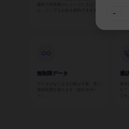
価格で請求書のショックにさような
eS
ら、どこでもお金を節約できます！
す。
無制限データ
通
データがなくなる心配は不要、常に
海外
接続状態を保ちます（部分サポー
か？
ト）。
ジを