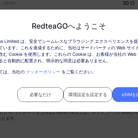
30 日
Validity
USD $6.30
価格
RedteaGOへようこそ
ccess Limited は、安全でシームレスなブラウジング エクスペリエンス
ています。これを達成するために、当社はサードパーティの Web サイ
ぜRedteaGO eSIMなの
データ情報
カバレッジとネットワー
む Cookie を使用します。これらの Cookie は、お客様が当社の Web
ると自動的に配置され、明示的な同意は必要ありません。
: パッケージを有効化後、「注文履歴」でチャージしてください。
ては、当社の
クッキーポリシー
をご覧ください。
ビスはSIMカードは必要ありません。購入後30日以内にアクティベート
ティベートされない期限切れのパッケージは利用できず、返金対象とは
必要なだけ
環境設定を設定する
eSIM
中にパッケージのデータ使用量がなくなると、サービスは中断されます
のカバレッジが不十分な特定の地域や環境では、ネットワークの体験が4
あります。
時接続
チャージオプション
ートフォンからスムーズに
必要に応じてデータプランを