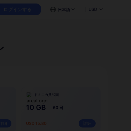
ログインする
USD
日本語
ン
ドミニカ共和国
10 GB
60 日
詳細
USD 15.80
詳細