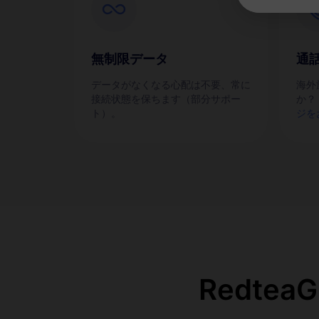
無制限データ
通
データがなくなる心配は不要、常に
海外
接続状態を保ちます（部分サポー
か？
ト）。
ジを
Redte