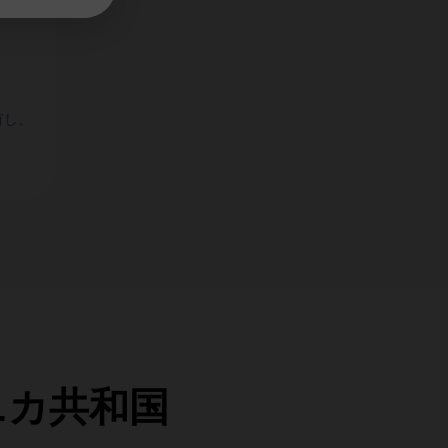
有し、
。
ミニカ共和国