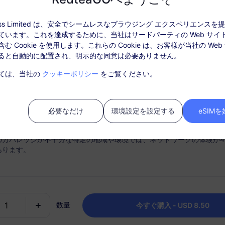
ぜRedteaGO eSIMなの
ccess Limited は、安全でシームレスなブラウジング エクスペリエンス
ています。これを達成するために、当社はサードパーティの Web サイ
データ情報
カバレッジとネットワー
む Cookie を使用します。これらの Cookie は、お客様が当社の Web
ると自動的に配置され、明示的な同意は必要ありません。
: パッケージを有効化後、「注文履歴」でチャージしてください。
ては、当社の
クッキーポリシー
をご覧ください。
ビスはSIMカードは必要ありません。購入後30日以内にアクティベート
ティベートされない期限切れのパッケージは利用できず、返金対象とは
必要なだけ
環境設定を設定する
eSIM
時接続
チャージオプション
中にパッケージのデータ使用量がなくなると、サービスは中断されます
ートフォンからスムーズに
必要に応じてデータプランを
のカバレッジが不十分な特定の地域や環境では、ネットワークの体験が4
IMを素早くアクティブにしま
チャージし、目的地ごとに1つ
あります。
ッケージを保持します。
数量
今すぐ購入 - USD 8.50