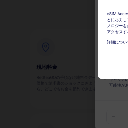
な
eSIM A
とに尽力し
ノロジーを含
アクセスす
チャージ可能
詳細につい
このサー
い。アク
現地料金
即
有効期間
RedteaGOの手頃な現地料金データ
スマ
キャリア
価格で請求書のショックにさような
eS
可能性が
ら、どこでもお金を節約できます！
す。