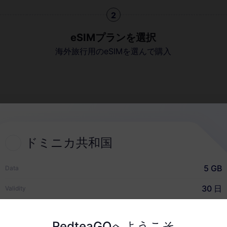
2
eSIMプランを選択
海外旅行用のeSIMを選んで購入
クイックガイド
ドミニカ共和国
5 GB
Data
30 日
Validity
USD $8.50
価格
RedteaGOへようこそ