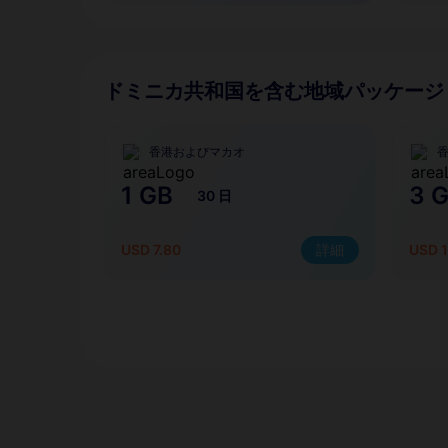
ドミニカ共和国を含む地域パッケージ
香港およびマカオ
1 GB
3 
30 日
USD 7.80
詳細
USD 1