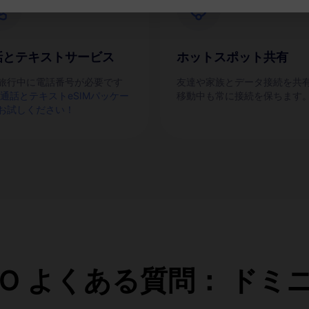
話とテキストサービス
ホットスポット共有
旅行中に電話番号が必要です
友達や家族とデータ接続を共
通話とテキストeSIMパッケー
移動中も常に接続を保ちます
お試しください！
aGO よくある質問： ド