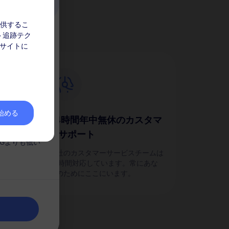
か？
を提供するこ
ト追跡テク
ク
 サイトに
してくださ
なりません。
を始める
24時間年中無休のカスタマ
。
ーサポート
簡単に
Gよりも低い
のパ
当社のカスタマーサービスチームは
24時間対応しています。常にあな
たのためにここにいます。