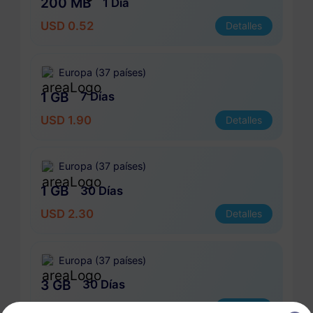
200 MB
1 Día
USD 0.52
Detalles
Europa (37 países)
1 GB
7 Días
USD 1.90
Detalles
Europa (37 países)
1 GB
30 Días
USD 2.30
Detalles
Europa (37 países)
3 GB
30 Días
USD 4.10
Detalles