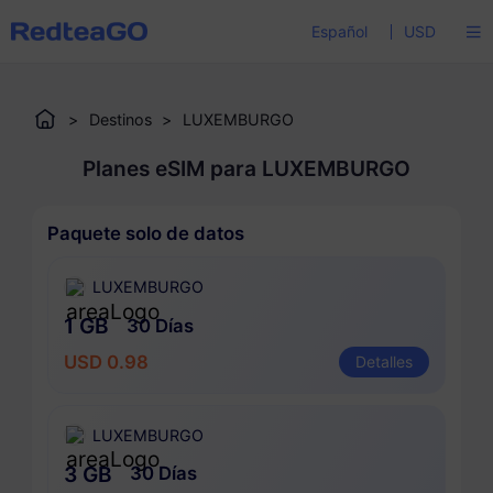
Español
USD
>
Destinos
>
LUXEMBURGO
Planes eSIM para LUXEMBURGO
Paquete solo de datos
LUXEMBURGO
1 GB
30 Días
USD 0.98
Detalles
LUXEMBURGO
3 GB
30 Días