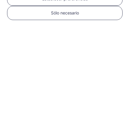
Sólo necesario
1
Comenzar
Confirma que tu
dispositivo es
compatible con eSIM y
está desbloqueado
Verifica la
compatibilidad