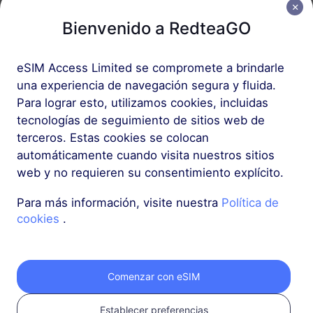
Bienvenido a RedteaGO
Más
eSIM Access Limited se compromete a brindarle
una experiencia de navegación segura y fluida.
Para lograr esto, utilizamos cookies, incluidas
tecnologías de seguimiento de sitios web de
Obtén tu eSIM de
terceros. Estas cookies se colocan
automáticamente cuando visita nuestros sitios
RedteaGO en 3
web y no requieren su consentimiento explícito.
Para más información, visite nuestra
Política de
pasos
cookies
.
Comenzar con eSIM
Establecer preferencias