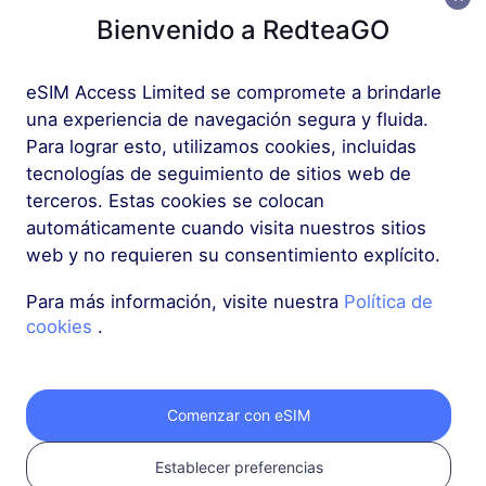
Bienvenido a RedteaGO
Más
eSIM Access Limited se compromete a brindarle
una experiencia de navegación segura y fluida.
Para lograr esto, utilizamos cookies, incluidas
tecnologías de seguimiento de sitios web de
terceros. Estas cookies se colocan
Obtén tu eSIM de
automáticamente cuando visita nuestros sitios
web y no requieren su consentimiento explícito.
RedteaGO en 3
Para más información, visite nuestra
Política de
pasos
cookies
.
Comenzar con eSIM
Establecer preferencias