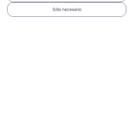
Sólo necesario
1
Comenzar
Confirma que tu
dispositivo es
compatible con eSIM y
está desbloqueado
Verifica la
compatibilidad