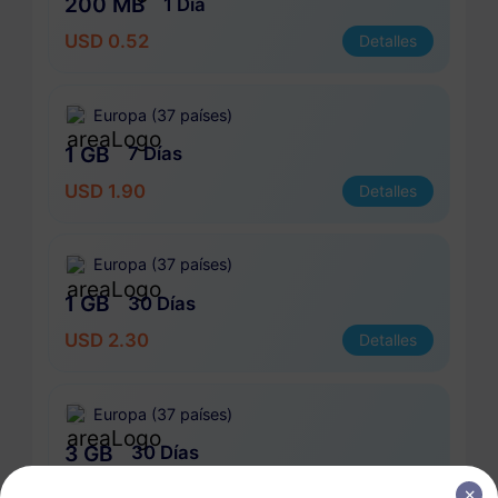
200 MB
1 Día
USD 0.52
Detalles
Europa (37 países)
1 GB
7 Días
USD 1.90
Detalles
Europa (37 países)
1 GB
30 Días
USD 2.30
Detalles
Europa (37 países)
3 GB
30 Días
USD 4.10
Detalles