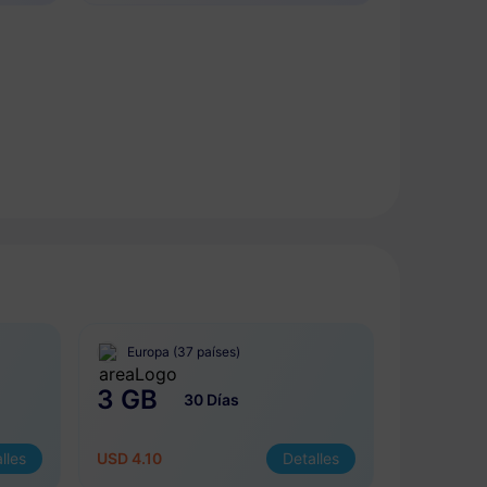
Europa (37 países)
3 GB
30 Días
lles
USD 4.10
Detalles