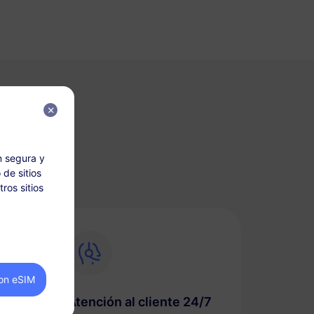
eSIM?
n segura y
 de sitios
ros sitios
on eSIM
Atención al cliente 24/7