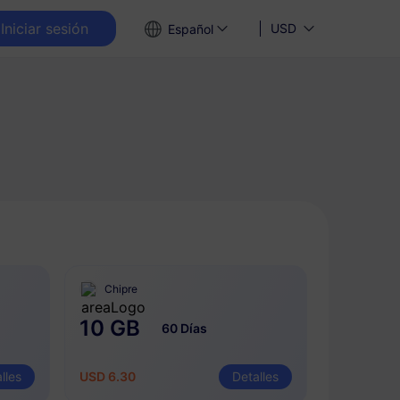
Iniciar sesión
USD
Español
Chipre
10 GB
60 Días
lles
USD 6.30
Detalles