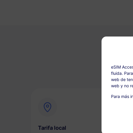
¿Por
eSIM Acces
fluida. Par
web de terc
web y no re
Para más in
Tarifa local
Con