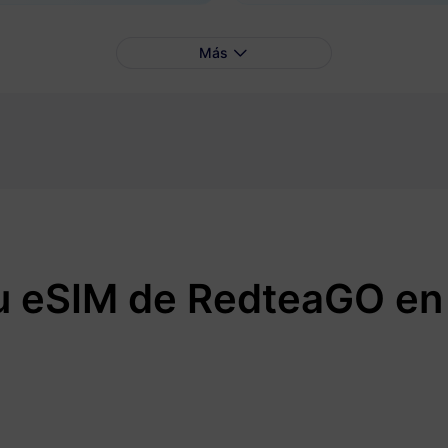
Más
u eSIM de RedteaGO en