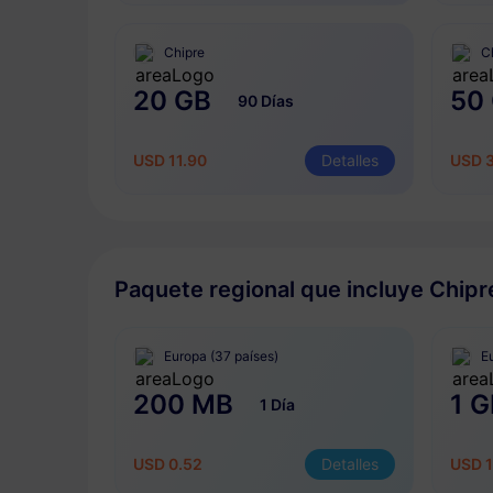
Chipre
C
20 GB
50
90 Días
USD 11.90
Detalles
USD 3
Paquete regional que incluye Chipr
Europa (37 países)
E
200 MB
1 G
1 Día
USD 0.52
Detalles
USD 1