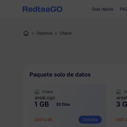
Guía rápida
FA
>
Destinos
>
Chipre
Paquete solo de datos
Chipre
C
1 GB
3 
30 Días
USD 0.98
Detalles
USD 