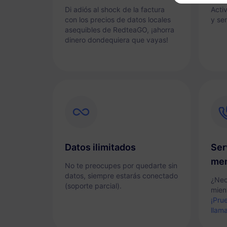
Di adiós al shock de la factura
Acti
con los precios de datos locales
y sen
asequibles de RedteaGO, ¡ahorra
dinero dondequiera que vayas!
Datos ilimitados
Ser
men
No te preocupes por quedarte sin
datos, siempre estarás conectado
¿Nec
(soporte parcial).
mient
¡Pru
llam