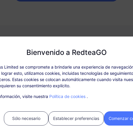
Bienvenido a RedteaGO
 qué elegir RedteaGO 
s Limited se compromete a brindarle una experiencia de navegació
a lograr esto, utilizamos cookies, incluidas tecnologías de seguimiento
eros. Estas cookies se colocan automáticamente cuando visita nuest
quieren su consentimiento explícito.
formación, visite nuestra
Política de cookies
.
Sólo necesario
Establecer preferencias
Comenzar c
ectividad instantánea
Opción de recarga