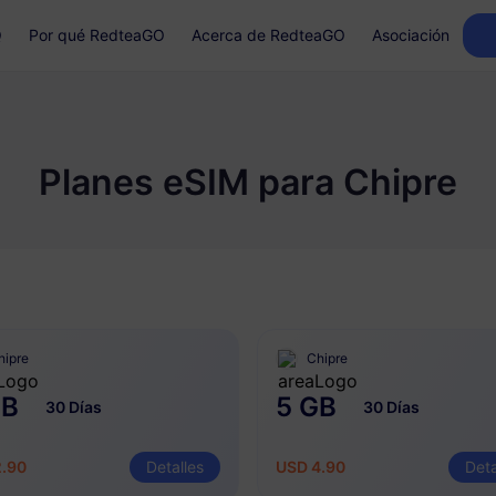
Q
Por qué RedteaGO
Acerca de RedteaGO
Asociación
Planes eSIM para Chipre
hipre
Chipre
GB
5 GB
30 Días
30 Días
2.90
Detalles
USD 4.90
Deta