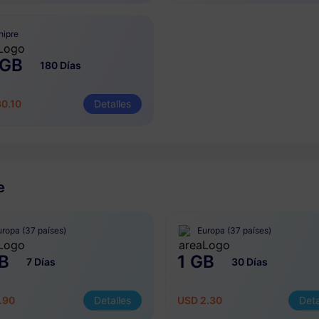
hipre
 GB
180 Días
0.10
Detalles
e
uropa (37 países)
Europa (37 países)
B
1 GB
7 Días
30 Días
.90
Detalles
USD 2.30
Deta