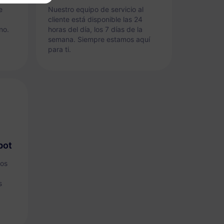
e
Nuestro equipo de servicio al
cliente está disponible las 24
no.
horas del día, los 7 días de la
semana. Siempre estamos aquí
para ti.
pot
tos
s