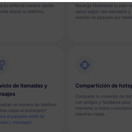
va tu eSIM de manera rápida
Recarga fácilmente tu plan d
cilla desde tu teléfono.
datos según sea necesario y
mantén un paquete por desti
vicio de llamadas y
Compartición de hots
sajes
Comparte tu conexión de da
con amigos y familiares para
esitas un número de teléfono
mantener a todos conectado
ras viajas al extranjero?
mientras viajas.
eba el paquete eSIM de
adas y mensajes!