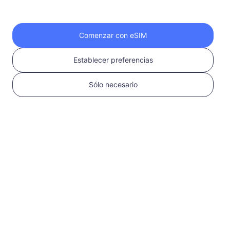
Comenzar con eSIM
Establecer preferencias
Sólo necesario
3
Instalar tu eSIM
Escanea el código QR
para activar tu eSIM
Aprende más
Guía rápida