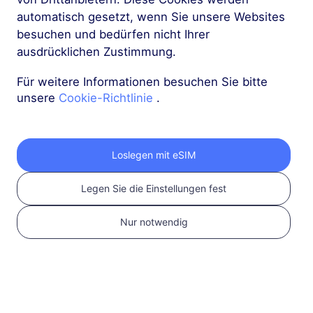
Aufladung fehlgeschlagen
automatisch gesetzt, wenn Sie unsere Websites
besuchen und bedürfen nicht Ihrer
Wir konnten Ihre Zahlung nicht bestätigen.
ausdrücklichen Zustimmung.
Bitte überprüfen Sie es und versuchen Sie
Für weitere Informationen besuchen Sie bitte
es erneut.
unsere
Cookie-Richtlinie
.
Versuchen Sie es erneut
Loslegen mit eSIM
Legen Sie die Einstellungen fest
Nur notwendig