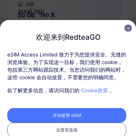
法国
50 GB
180 天
USD 37.90
详情
欢迎来到RedteaGO
包含法国的区域套餐
eSIM Access Limited 致力于为您提供安全、无缝的
浏览体验。为了实现这一目标，我们使用 cookie，
Alps雪季专用
包括第三方网站跟踪技术。当您访问我们的网站时，
10 GB
60 天
这些 cookie 会自动放置，不需要您的明确同意。
USD 8.00
详情
欲了解更多信息，请访问我们的
Cookie政策
。
Alps雪季专用
开始使用 eSIM
20 GB
90 天
USD 14.00
详情
设置首选项