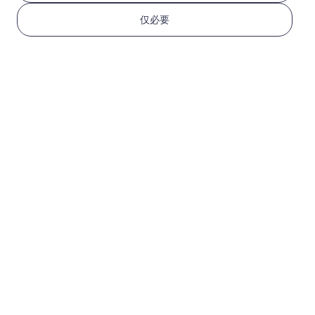
仅必要
Alps雪季专用
50 GB
180 天
USD 33.00
详情
欧洲（37个国家）
200 MB
1 天
USD 0.52
详情
更多