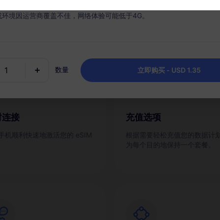
什么选择 RedteaGO eSI
或环境因运营商覆盖不佳，网络体验可能低于4G。
数量
立即购买 - USD 1.35
时连接
充值选项
手机顺利快速地激活您的 eSIM
根据需要轻松充值您的数据计
为每个目的地保持一个套餐。