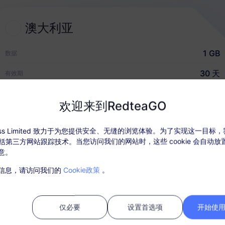
澳大利亚
2
选择 eSIM 套餐
1 GB
数据
选择并购买适合您国际旅行的
30 天
有效期
eSIM
USD $1.35
价格
欢迎来到RedteaGO
快速指南
ccess Limited 致力于为您提供安全、无缝的浏览体验。为了实现这一目标
，包括第三方网站跟踪技术。当您访问我们的网站时，这些 cookie 会自动
意。
套餐详情
覆盖地区和网络信息
用户评
信息，请访问我们的
Cookie政策
。
活套餐后，在“我的订单”中充值。
需SIM卡，购买后请在30天内激活，过期未激活套餐将无法使用和退款；
仅必要
设置首选项
开始使用 
内，套餐流量使用完毕，则会停止服务；