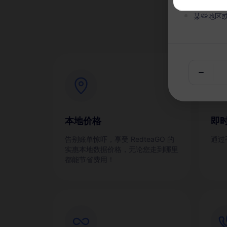
为
某些地区
本地价格
即
告别账单惊吓，享受 RedteaGO 的
通过
实惠本地数据价格，无论您走到哪里
都能节省费用！