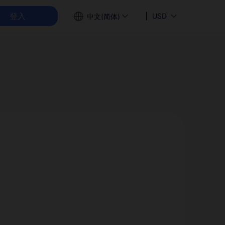
登入
USD
中文(简体)