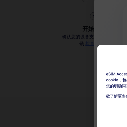
1
开始使用
确认您的设备支持 eSIM 并且解
锁
检查兼容性
eSIM A
cookie
您的明确同
欲了解更多
充值可用：激
本服务无
在有效期