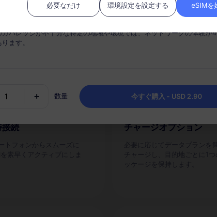
必要なだけ
環境設定を設定する
eSIM
ぜRedteaGO eSIMなの
中にパッケージのデータ使用量がなくなると、サービスは中断されます
のカバレッジが不十分な特定の地域や環境では、ネットワークの体験が4
あります。
数量
今すぐ購入 - USD 2.90
時接続
チャージオプション
ートフォンからスムーズに
必要に応じてデータプランを
IMを素早くアクティブにしま
チャージし、目的地ごとに1つ
ッケージを保持します。