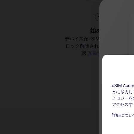
1
始める
デバイスがeSIM対応でキャリア
ロック解除されていることを確
認
互換性を確認
eSIM A
とに尽力し
ノロジーを含
アクセスす
チャージ可能
詳細につい
このサー
い。アク