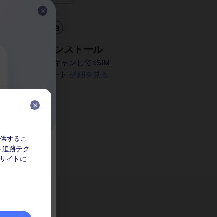
3
eSIMをインストール
QRコードをスキャンしてeSIM
をアクティベート
詳細を見る
を提供するこ
ト追跡テク
ビュー
 サイトに
してくださ
なりません。