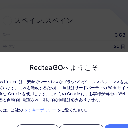
2
スペイン.スペイン
eSIMプランを選択
3 GB
Data
海外旅行用のeSIMを選んで購入
30 日
Validity
USD $2.90
価格
RedteaGOへようこそ
クイックガイド
ccess Limited は、安全でシームレスなブラウジング エクスペリエンス
ています。これを達成するために、当社はサードパーティの Web サイ
データ情報
カバレッジとネットワーク
ユーザーレ
む Cookie を使用します。これらの Cookie は、お客様が当社の Web
ると自動的に配置され、明示的な同意は必要ありません。
: パッケージを有効化後、「注文履歴」でチャージしてください。
ては、当社の
クッキーポリシー
をご覧ください。
ビスはSIMカードは必要ありません。購入後30日以内にアクティベート
ティベートされない期限切れのパッケージは利用できず、返金対象とは