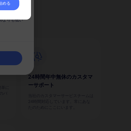
を始める
か？
。
Gよりも低い
24時間年中無休のカスタマ
ーサポート
簡単に
のパ
当社のカスタマーサービスチームは
24時間対応しています。常にあな
たのためにここにいます。