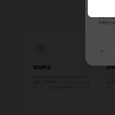
な
有効期間
キャリア
可能性が
現地料金
即
RedteaGOの手頃な現地料金データ
スマ
価格で請求書のショックにさような
eS
ら、どこでもお金を節約できます！
す。