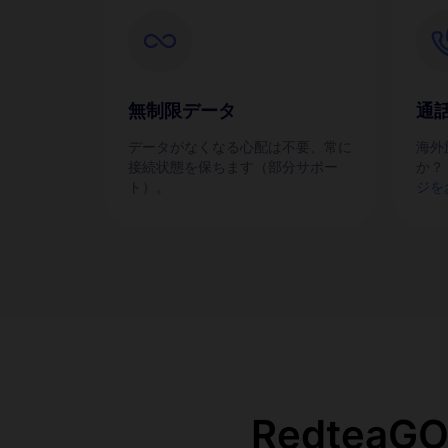
無制限データ
通
データがなくなる心配は不要、常に
海外
接続状態を保ちます（部分サポー
か？
ト）。
ジを
Redtea