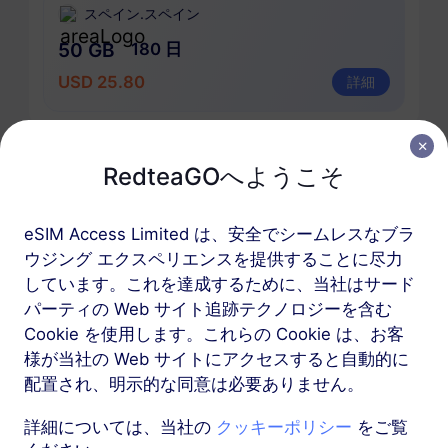
スペイン.スペイン
50 GB
180 日
USD 25.80
詳細
スペイン.スペインを含む地域パッケージ
RedteaGOへようこそ
ヨーロッパ（37か国）
eSIM Access Limited は、安全でシームレスなブラ
200 MB
1 日
ウジング エクスペリエンスを提供することに尽力
USD 0.52
しています。これを達成するために、当社はサード
詳細
パーティの Web サイト追跡テクノロジーを含む
Cookie を使用します。これらの Cookie は、お客
ヨーロッパ（37か国）
様が当社の Web サイトにアクセスすると自動的に
1 GB
配置され、明示的な同意は必要ありません。
7 日
USD 1.90
詳細
詳細については、当社の
クッキーポリシー
をご覧