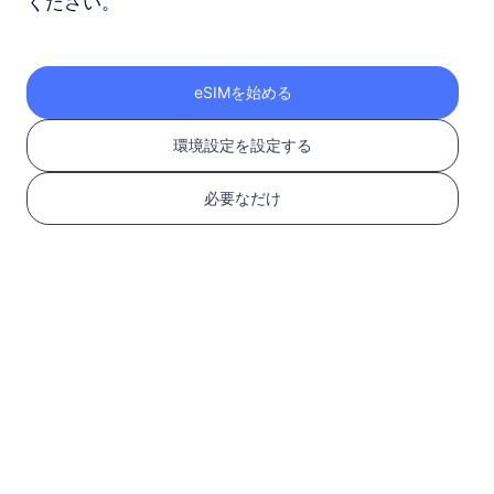
ください。
ヨーロッパ（37か国）
1 GB
30 日
eSIMを始める
USD 2.30
詳細
環境設定を設定する
ヨーロッパ（37か国）
必要なだけ
3 GB
30 日
USD 4.10
詳細
もっと