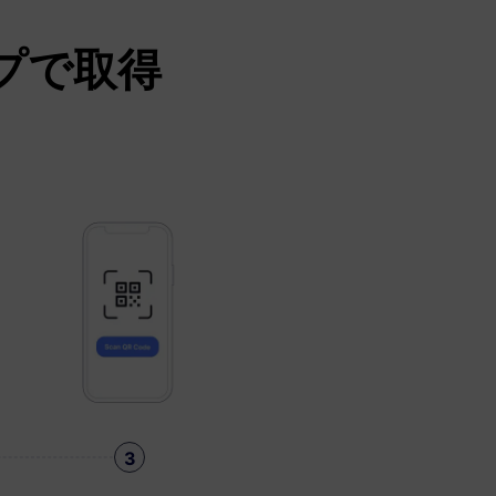
ップで取得
3