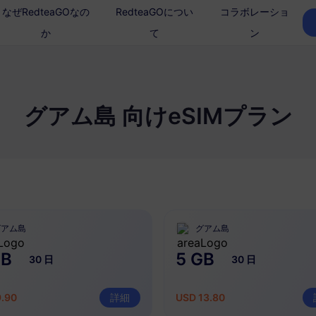
なぜRedteaGOなの
RedteaGOについ
コラボレーショ
か
て
ン
グアム島 向けeSIMプラン
グアム島
グアム島
GB
5 GB
30 日
30 日
9.90
詳細
USD 13.80