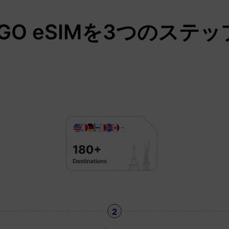
eaGO eSIMを3つのステ
2