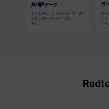
無制限データ
通
データがなくなる心配は不要、常に
海外
接続状態を保ちます（部分サポー
か？
ト）。
ジを
Red