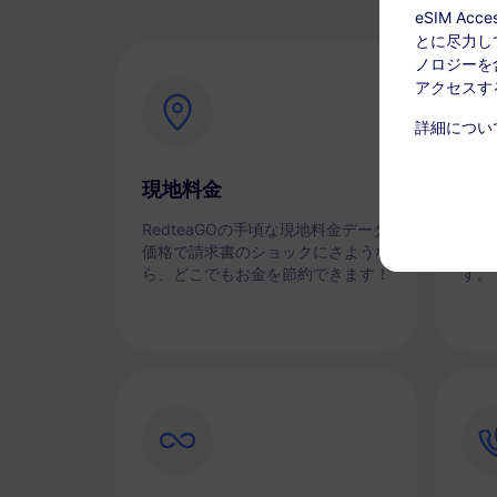
eSIM A
とに尽力し
ノロジーを含
アクセスす
詳細につい
現地料金
即
RedteaGOの手頃な現地料金データ
スマ
価格で請求書のショックにさような
eS
ら、どこでもお金を節約できます！
す。