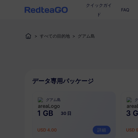
クイックガイ
FAQ
ド
>
すべての目的地
>
グアム島
データ専用パッケージ
グアム島
1 GB
3 
30 日
USD 4.00
詳細
USD 