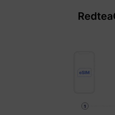
Redt
1