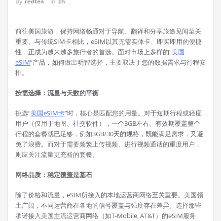
By
redtea
in
zh
前往美国旅游，保持网络畅通对于导航、翻译和分享旅途见闻至关
重要。与传统SIM卡相比，eSIM以其无需实体卡、即买即用的便捷
性，正成为越来越多旅行者的首选。面对市场上多样的“
美国
eSIM
”产品，如何做出明智选择，主要取决于您的数据需求与行程安
排。
按需选择：流量与天数的平衡
挑选“
美国eSIM卡
”时，核心是匹配您的用量。对于短期行程或轻度
用户（仅用于地图、社交软件），一个3GB左右、有效期覆盖整个
行程的套餐就已足够，例如3GB/30天的规格，既能满足需求，又避
免了浪费。而对于需要频繁上传视频、进行视频通话的重度用户，
则应关注流量更充裕的套餐。
网络品质：稳定覆盖是基石
除了价格和流量，eSIM所接入的本地运营商网络至关重要。美国领
土广阔，不同运营商在各地的信号覆盖与强度存在差异。选择那些
承诺接入美国主流运营商网络（如T-Mobile, AT&T）的eSIM服务