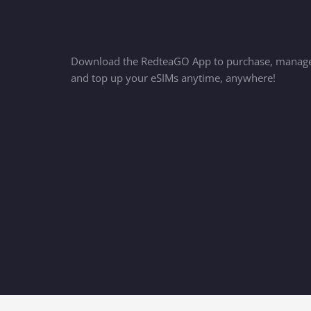
Download the RedteaGO App to purchase, manag
and top up your eSIMs anytime, anywhere!